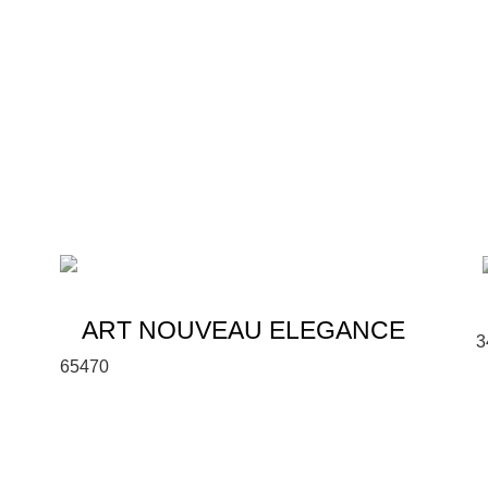
ART NOUVEAU ELEGANCE
3
6
5
470