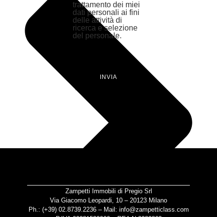
trattamento dei miei
dati personali ai fini
delle attività di
ricerca e selezione
del personale.
INVIA
Zampetti Immobili di Pregio Srl
Via Giacomo Leopardi, 10 – 20123 Milano
Ph.: (+39)
02.8739.2236
– Mail:
info@zampetticlass.com