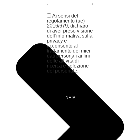
Ai sensi del
regolamento (ue)
2016/679, dichiaro
di aver preso visione
dell’informativa sulla
privacy e
acconsento al
trattamento dei miei
dati personali ai fini
delle attività di
ricerca e selezione
del personale.
INVIA